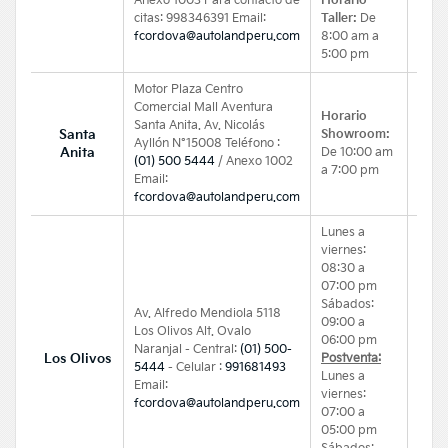
Anexo 1003 Para contacto de
Horario
citas: 998346391 Email:
Taller:
De
fcordova@autolandperu.com
8:00 am a
5:00 pm
Motor Plaza Centro
Comercial Mall Aventura
a
ervicio
Horario
Santa Anita. Av. Nicolás
Santa
Showroom:
Ayllón N°15008 Teléfono :
Anita
De 10:00 am
(01) 500 5444
/ Anexo 1002
a 7:00 pm
Email:
fcordova@autolandperu.com
Lunes a
viernes:
08:30 a
07:00 pm
Sábados:
Av. Alfredo Mendiola 5118
09:00 a
Los Olivos Alt. Ovalo
06:00 pm
Naranjal - Central:
(01) 500-
Los Olivos
Postventa:
5444
- Celular :
991681493
Lunes a
Email:
viernes:
fcordova@autolandperu.com
07:00 a
05:00 pm