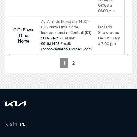
Sábados:
08:00 a
01:00 pm
Av. Alfredo Mendiola 1400 –
C.C. Plaza Lima Norte,
Horario
C.C. Plaza
Independencia - Central:
(01)
Showroom:
Lima
500-5444
- Celular :
De 10:00 am
Norte
991681493
Email:
a 7:00 pm
fcordova@autolandperu.com
1
2
Kia in
PE