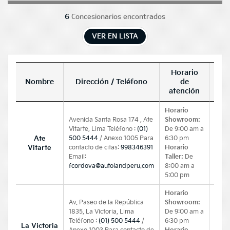
Concesionarios encontrados
6
VER EN LISTA
Horario
Ca
Nombre
Dirección / Teléfono
de
atención
Horario
Avenida Santa Rosa 174 , Ate
Showroom:
a
ervicio
Vitarte, Lima Teléfono :
(01)
De 9:00 am a
Ate
500 5444
/ Anexo 1005 Para
6:30 pm
Vitarte
contacto de citas:
998346391
Horario
Email:
Taller:
De
fcordova@autolandperu.com
8:00 am a
5:00 pm
Horario
Av. Paseo de la República
Showroom:
a
ervicio
1835, La Victoria, Lima
De 9:00 am a
Teléfono :
(01) 500 5444
/
6:30 pm
La Victoria