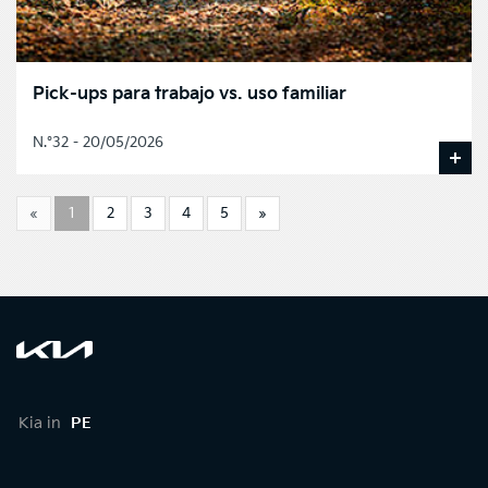
Pick-ups para trabajo vs. uso familiar
N.°32 - 20/05/2026
«
1
2
3
4
5
»
Kia in
PE