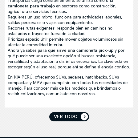
Transportas carga constantemente: se utiliza como una
camioneta para trabajo
en sectores como construcción,
agricultura o servicios técnicos.
Requieres un uso mixto: funciona para actividades laborales,
salidas personales o viajes con equipamiento.
Recorres rutas exigentes: responde bien en caminos no
asfaltados o trayectos fuera de la ciudad.
Priorizas espacio útil: permite mover objetos voluminosos sin
afectar la comodidad interior.
Ahora ya sabes
para qué sirve una camioneta pick-up
y por
qué puede ser una excelente opción si buscas resistencia,
versatilidad y adaptación a distintos escenarios. La clave está en
escoger según el uso real, porque ahí se define si encaja contigo.
En
KIA PERÚ
, ofrecemos SUVs, sedanes, hatchbacks, SUVs
compactas y MPV que cumplirán con todas tus necesidades de
manejo. Para conocer más de los modelos que brindamos o
recibir cotizaciones,
comunícate con nosotros
.
VER TODO